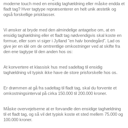
moderne touch med en ensidig taghældning eller måske endda et
fladt tag? Hver tagtype repræsenterer en helt unik æstetik og
også forskellige prisklasser.
Vi ønsker at bryde med den almindelige antagelse om, at en
ensidig taghældning eller et fladt tag nødvendigvis skal koste en
formue, eller som vi siger i Jylland "en halv bondegård". Lad os
give jer en idé om de omtrentlige omkostninger ved at skifte fra
den ene tagtype til den anden hos os:
At konvertere et klassisk hus med sadeltag til ensidig
taghældning vil typisk ikke have de store prisforskelle hos os.
Er drømmen at gå fra sadeltag til fladt tag, skal du forvente et
omkostningsinterval på cirka 150.000 til 200.000 kroner.
Måske overvejelserne at er forvandle den ensidige taghældning
til et fladt tag, og så vil det typisk koste et sted mellem 75.000 og
100.000 kroner.