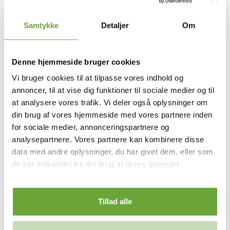
garage betydeligt flere materialer end en carport, hvilket
naturligvis påvirker prisen. Derudover er materialerne til en
garage typisk dyrere end dem, der bruges til en carport, hvilket
Samtykke
Detaljer
Om
også har indflydelse på økonomien.
Vi forstår, at drømmen måske er at have en rummelig garage,
men hvis I er bekymrede for jeres økonomi, kan det være en god
Denne hjemmeside bruger cookies
idé at overveje en alternativ løsning. En mulighed kunne være at
få garagen i forlængelse af huset. Dette kan hjælpe med at
Vi bruger cookies til at tilpasse vores indhold og
minimere både arbejdstid til opbygningen af garagen og
annoncer, til at vise dig funktioner til sociale medier og til
materialeomkostningerne, hvilket i sidste ende kan gøre projektet
at analysere vores trafik. Vi deler også oplysninger om
mere økonomisk overkommeligt. På denne måde kan I skabe
din brug af vores hjemmeside med vores partnere inden
den ekstra plads, I ønsker, samtidig med at I bevarer jeres
økonomiske stabilitet.
for sociale medier, annonceringspartnere og
analysepartnere. Vores partnere kan kombinere disse
data med andre oplysninger, du har givet dem, eller som
de har indsamlet fra din brug af deres tjenester.
Tillad alle