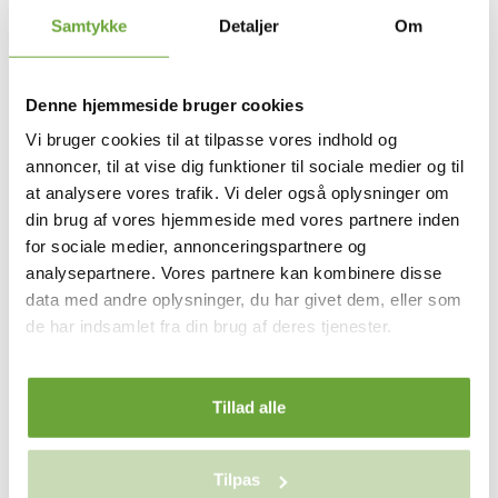
fungere. Det er rart, når alt har sin plads og prioriter derfor rigeligt
Samtykke
Detaljer
Om
med skabsplads og hyldemeter i dit nye bryggers.
Udnyt rummets højde og rummet generelt. Vælg skydelåger så
du hurtigt og enkelt kan gemme vaskemaskine, tørretumbler og
Denne hjemmeside bruger cookies
teknikskab væk. Og husk skuffer og kurve til opbevaring af
handsker, huer, halstørklæder ol.
Vi bruger cookies til at tilpasse vores indhold og
Flere og flere vælger ligeledes skabsindbyggede bokse til
annoncer, til at vise dig funktioner til sociale medier og til
vaskesortering som en del af inventarvalget. Det vigtigste er, at
at analysere vores trafik. Vi deler også oplysninger om
man indretter sit bryggers og hele sit hjem, så det passer til ens
din brug af vores hjemmeside med vores partnere inden
egne behov og ikke alle andres.
for sociale medier, annonceringspartnere og
Hos Vestergaard Huse har vi mange års erfaring med
analysepartnere. Vores partnere kan kombinere disse
nybyggeri.
Kontakt os
allerede i dag. Vores dygtige rådgivere
data med andre oplysninger, du har givet dem, eller som
kender tendensen i markedet, ved hvad der fungerer i
dagligdagen og, så står de altid klar til at hjælpe og vejlede, så
de har indsamlet fra din brug af deres tjenester.
alle vores kunder får det hjem, de altid har drømt om.
Tillad alle
Tilpas