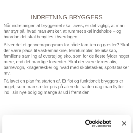
INDRETNING BRYGGERS
Når indretningen af bryggerset skal laves, er det vigtigt, at man
har styr på, hvad man ønsker, at rummet skal indeholde – og
hvordan det skal benyttes i hverdagen.
Bliver det et gennemgangsrum for både familien og gæster? Skal
der være plads til vaskemaskine, tørretumbler, teknikskab,
familiens samling af overtøj og sko, som for de fleste fylder noget
mere, end det man lige forventer. Skal der være tørrestativ,
barnevogn, knagerækker og hvad med skoletasker, sportstasker
mv.
Få lavet en plan fra starten af. Et flot og funktionelt bryggers er
noget, som man sætter pris på allerede fra den dag man flytter
ind i sin nye bolig og mange år ud i fremtiden.
BRYGGERS - GENNEMTÆNKT
OPBEVARING
Et bryggers er et vigtigt rum, og får det samlede hjem til at