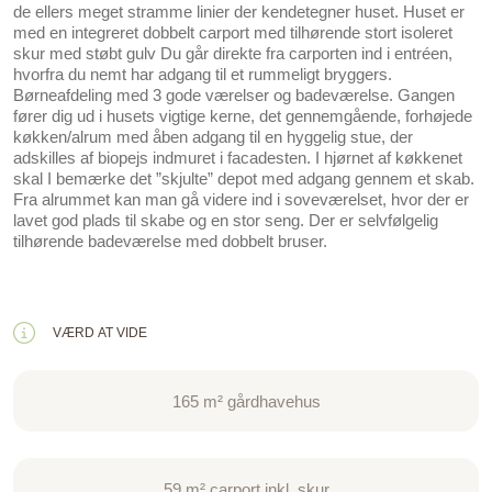
de ellers meget stramme linier der kendetegner huset. Huset er
med en integreret dobbelt carport med tilhørende stort isoleret
skur med støbt gulv Du går direkte fra carporten ind i entréen,
hvorfra du nemt har adgang til et rummeligt bryggers.
Børneafdeling med 3 gode værelser og badeværelse. Gangen
fører dig ud i husets vigtige kerne, det gennemgående, forhøjede
køkken/alrum med åben adgang til en hyggelig stue, der
adskilles af biopejs indmuret i facadesten. I hjørnet af køkkenet
skal I bemærke det ”skjulte” depot med adgang gennem et skab.
Fra alrummet kan man gå videre ind i soveværelset, hvor der er
lavet god plads til skabe og en stor seng. Der er selvfølgelig
tilhørende badeværelse med dobbelt bruser.
VÆRD AT VIDE
165 m² gårdhavehus
59 m² carport inkl. skur