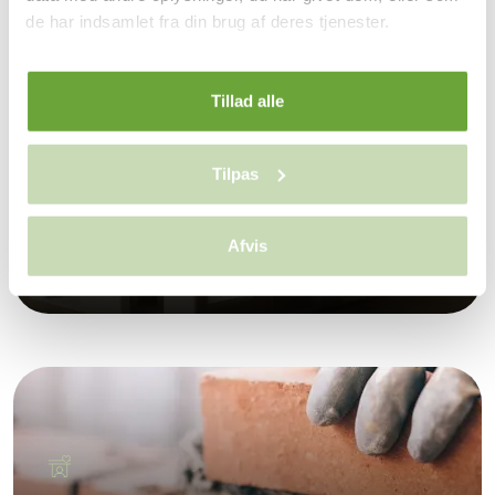
de har indsamlet fra din brug af deres tjenester.
Tillad alle
Tilpas
EGEN TEGNESTUE OG
Afvis
BYGGEAFDELING