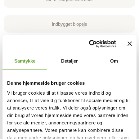
Indbygget biopejs
Fladt tag med forskudte loftshøjder
Samtykke
Detaljer
Om
Velux fladtagsvindue 80 x 80 cm med plan glas og fast
karm
Denne hjemmeside bruger cookies
Vi bruger cookies til at tilpasse vores indhold og
Fjernvarme
annoncer, til at vise dig funktioner til sociale medier og til
at analysere vores trafik. Vi deler også oplysninger om
din brug af vores hjemmeside med vores partnere inden
for sociale medier, annonceringspartnere og
analysepartnere. Vores partnere kan kombinere disse
data med andre oplysninger, du har givet dem, eller som