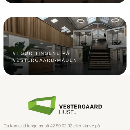
VI GØR TINGENE PÅ
VESTERGAARD-MÅDEN
Du kan altid fange os på
42 90 02 02
eller skrive på