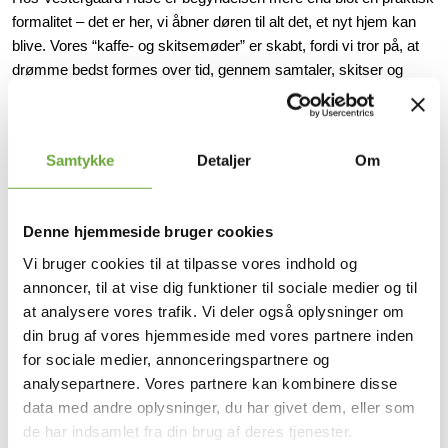
jer
indledende møder, er ofte dem, hvor vi rammer
længere væk, end vi kan følge dig og familien
formalitet – det er her, vi åbner døren til alt det, et nyt hjem kan
tryghed – både for jer og for banken
skitsen i første forsøg – og hvor der er langt færre
ordentligt hele vejen
blive. Vores “kaffe- og skitsemøder” er skabt, fordi vi tror på, at
tilretninger efterfølgende. Det handler ikke om at
drømme bedst formes over tid, gennem samtaler, skitser og
komme hurtigt i gang – men om at komme rigtigt
små, men vigtige detaljer. Vi lytter, tegner og tilpasser, så hvert
fra start
rum, hver vinkel og hver løsning føles som jeres egen. For os er
det vigtigt, at processen føles lige så rigtig, som resultatet gør.
Samtykke
Detaljer
Om
Vores kunder fortæller ofte, at det var netop i denne indledende
fase, deres drømme begyndte at føles virkelige – fordi vi tog os
tid til at se og forstå, hvad der betyder mest for dem. Vi håber, du
Denne hjemmeside bruger cookies
vil få samme oplevelse. Det er ikke en ekstra omkostning eller
luksus. Det er bare den måde, vi mener, det skal være – for hvis
Vi bruger cookies til at tilpasse vores indhold og
vi selv skulle bygge nyt, ville vi ikke gøre det på nogen anden
annoncer, til at vise dig funktioner til sociale medier og til
måde.
at analysere vores trafik. Vi deler også oplysninger om
din brug af vores hjemmeside med vores partnere inden
for sociale medier, annonceringspartnere og
analysepartnere. Vores partnere kan kombinere disse
data med andre oplysninger, du har givet dem, eller som
de har indsamlet fra din brug af deres tjenester.