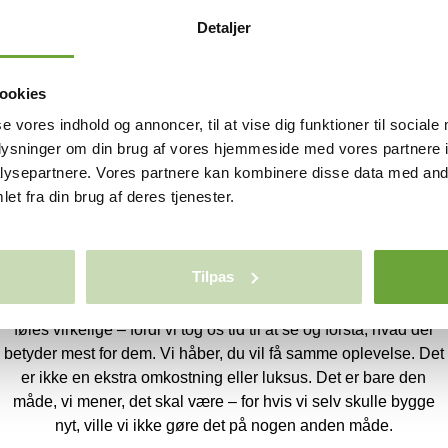
Detaljer
En fantastisk oplevelse
ookies
Hos Vestergaard Huse er begyndelsen mere end blot en
se vores indhold og annoncer, til at vise dig funktioner til sociale
praktisk formalitet – det er her, vi åbner døren til alt det, et nyt
oplysninger om din brug af vores hjemmeside med vores partnere i
hjem kan blive. Vores “kaffe- og skitsemøder” er skabt, fordi vi
ysepartnere. Vores partnere kan kombinere disse data med andr
tror på, at drømme bedst formes over tid, gennem samtaler,
et fra din brug af deres tjenester.
skitser og små, men vigtige detaljer. Vi lytter, tegner og
tilpasser, så hvert rum, hver vinkel og hver løsning føles som
jeres egen. For os er det vigtigt, at processen føles lige så
Tilpas
rigtig, som resultatet gør. Vores kunder fortæller ofte, at det var
netop i denne indledende fase, deres drømme begyndte at
føles virkelige – fordi vi tog os tid til at se og forstå, hvad der
betyder mest for dem. Vi håber, du vil få samme oplevelse. Det
er ikke en ekstra omkostning eller luksus. Det er bare den
måde, vi mener, det skal være – for hvis vi selv skulle bygge
nyt, ville vi ikke gøre det på nogen anden måde.