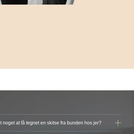
t noget at få tegnet en skitse fra bunden hos jer?
gør det ikke. Hvis vi sammen finder en retning, der