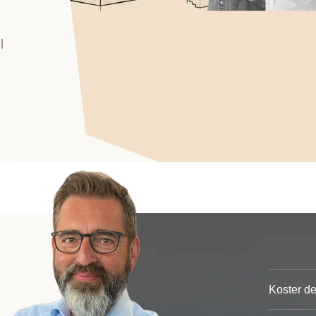
l
Koster de
Nej, det 