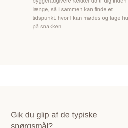
byggerådgivere rækker ud til dig inden
længe, så I sammen kan finde et
tidspunkt, hvor I kan mødes og tage hu
på snakken.
Gik du glip af de typiske
spørgsmål?